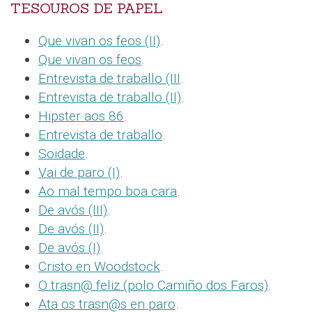
TESOUROS DE PAPEL
Que vivan os feos (II)
.
Que vivan os feos
.
Entrevista de traballo (III
.
Entrevista de traballo (II)
.
Hipster aos 86
.
Entrevista de traballo
.
Soidade
.
Vai de paro (I)
.
Ao mal tempo boa cara
.
De avós (III)
.
De avós (II)
.
De avós (I)
.
Cristo en Woodstock
.
O trasn@ feliz (polo Camiño dos Faros)
.
Ata os trasn@s en paro
.