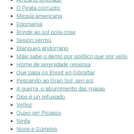
O Pirata corrupto
:
Miopía americana
.
Egomanía
.
Brinde ao sol pola crise
.
Sesión vermú
.
Blanqueo andorrano
.
Máis sabe o demo por político que por vello
.
Home de serenidade relixiosa
.
Que pasa co Brexit en Gibraltar
.
Pescando ao Gran Sol, sen sol
.
A guerra, o aburrimento das masas
.
Dios é un refuxiado
.
Vellez
.
Quixo ser Picasso
.
Ninfa
.
Noos e Gúrteles
.