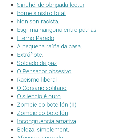
Sinuhé, de obrigada lectur
.
home sinistro total
.
Non son racista
.
Esgrima narigona entre patrias
.
Eterno Parado
.
A pequena raíña da casa
.
Extráñote
.
Soldado de paz
.
O Pensador obsesivo
.
Racismo liberal
O Corsario solitario
.
O silencio é ouro
.
Zombie do botellón (II)
.
Zombie do botellón
.
Incongruencia amativa
.
Beleza, simplement
.
Africano ignorado
.