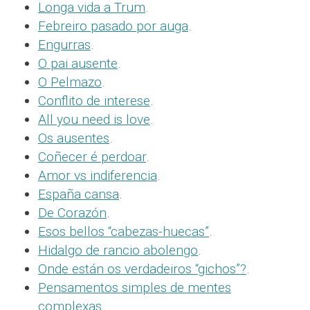
Longa vida a Trum
.
Febreiro pasado por auga
.
Engurras
.
O pai ausente
.
O Pelmazo
.
Conflito de interese
.
All you need is love
.
Os ausentes
.
Coñecer é perdoar
.
Amor vs indiferencia
.
España cansa
.
De Corazón
.
Esos bellos “cabezas-huecas”
.
Hidalgo de rancio abolengo
.
Onde están os verdadeiros “gichos”?
.
Pensamentos simples de mentes
complexas
.