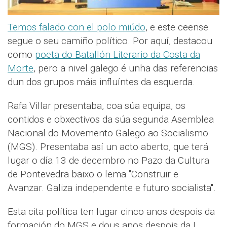
Temos falado con el polo miúdo
, e este ceense
segue o seu camiño político. Por aquí, destacou
como
poeta do Batallón Literario da Costa da
Morte
, pero a nivel galego é unha das referencias
dun dos grupos máis influíntes da esquerda.
Rafa Villar presentaba, coa súa equipa, os
contidos e obxectivos da súa segunda Asemblea
Nacional do Movemento Galego ao Socialismo
(MGS). Presentaba así un acto aberto, que terá
lugar o día 13 de decembro no Pazo da Cultura
de Pontevedra baixo o lema "Construir e
Avanzar. Galiza independente e futuro socialista".
Esta cita política ten lugar cinco anos despois da
formación do MGS e dous anos despois da I