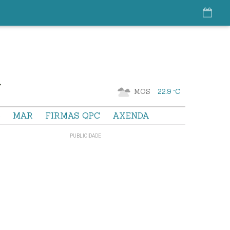
MOS
22.9 °C
S
MAR
FIRMAS QPC
AXENDA