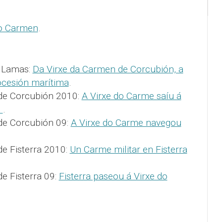
o Carmen
.
o Lamas:
Da Virxe da Carmen de Corcubión, a
ocesión marítima
.
de Corcubión 2010:
A Virxe do Carme saíu á
n
.
de Corcubión 09:
A Virxe do Carme navegou
e Fisterra 2010:
Un Carme militar en Fisterra
e Fisterra 09:
Fisterra paseou á Virxe do