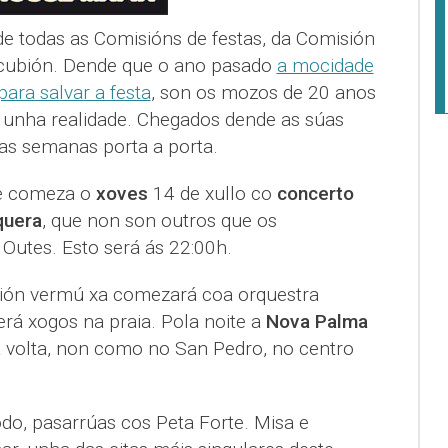
e todas as Comisións de festas, da Comisión
cubión. Dende que o ano pasado
a mocidade
ara salvar a festa
, son os mozos de 20 anos
 unha realidade. Chegados dende as súas
has semanas porta a porta.
 e comeza o
xoves
14 de xullo co
concerto
quera
, que non son outros que os
Outes. Esto será ás 22:00h.
ión vermú xa comezará coa orquestra
erá xogos na praia. Pola noite a
Nova Palma
ta volta, non como no San Pedro, no centro
do, pasarrúas cos Peta Forte. Misa e