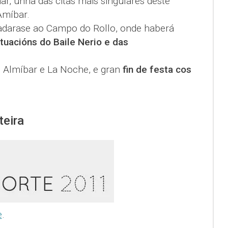
ar, unha das citas máis singulares deste
Amíbar.
sladarase ao Campo do Rollo, onde haberá
tuacións do Baile Nerio e das
s Almíbar e La Noche, e gran
fin de festa cos
teira
e
.