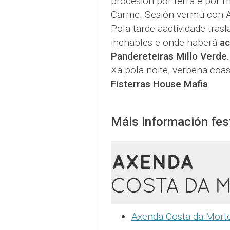
procesión por terra e por m
Carme. Sesión vermú con 
Pola tarde aactividade tra
inchables e onde haberá
ac
Pandereteiras Millo Verde.
Xa pola noite, verbena coa
Fisterras House Mafia
.
Máis información fes
Axenda Costa da Mort