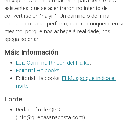
en xaponés como en castelán para deleite dos
asistentes, que se adentraron no intento de
convertirse en "haiyin". Un camiño o de ir na
procura do haiku perfecto, que xa enriquece en si
mesmo, porque nos achega á realidade, nos
apega ao chan.
Máis información
Luis Carril no Rincón del Haiku
.
Editorial Haibooks
.
Editorial Haibooks:
El Musgo que indica el
norte
.
Fonte
Redacción de QPC
(info@quepasanacosta.com).