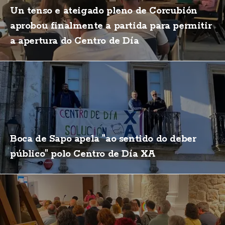
Un tenso e ateigado pleno de Corcubión
aprobou finalmente a partida para permitir
a apertura do Centro de Día
Boca de Sapo apela "ao sentido do deber
público" polo Centro de Día XA