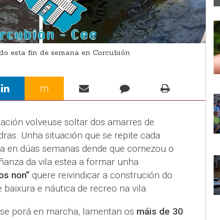
o esta fin de semana en Corcubión
m
ación volveuse soltar dos amarres de
dras. Unha situación que se repite cada
unda en dúas semanas dende que comezou o
iñanza da vila estea a formar unha
os non”
quere reivindicar a construción do
 baixura e náutica de recreo na vila.
 se porá en marcha, lamentan os
máis de 30