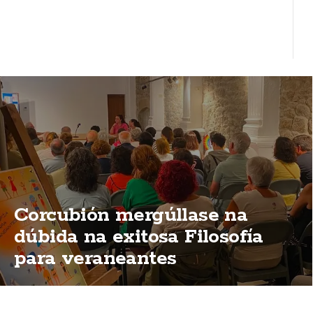
Corcubión mergúllase na
dúbida na exitosa Filosofía
para veraneantes