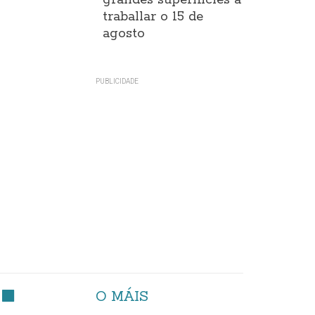
grandes superificies a
traballar o 15 de
agosto
O MÁIS