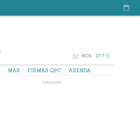
MOS
27.7 °C
S
MAR
FIRMAS QPC
AXENDA