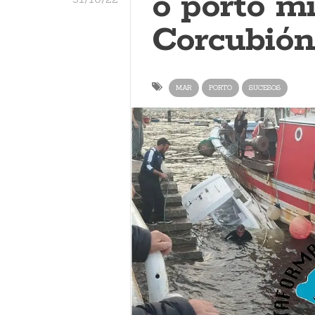
o porto m
Corcubión
MAR
PORTO
SUCESOS