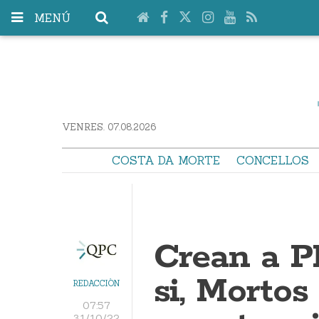
MENÚ
VENRES. 07.08.2026
COSTA DA MORTE
CONCELLOS
Crean a P
si, Mortos
REDACCIÓN
07:57
31/10/22