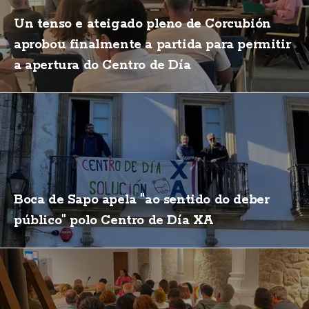
Un tenso e ateigado pleno de Corcubión
aprobou finalmente a partida para permitir
a apertura do Centro de Día
Boca de Sapo apela "ao sentido do deber
público" polo Centro de Día XA