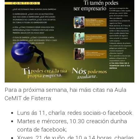
Para a próxima semana, hai máis citas na Aula
CeMIT de Fisterra:
Luns ás 11, charla: redes sociais-o facebook.
Martes e mércores, 10.30 creación dunha
conta de facebook;
Xoves, 21 de xuño, de 10 a 14 horas, charlas