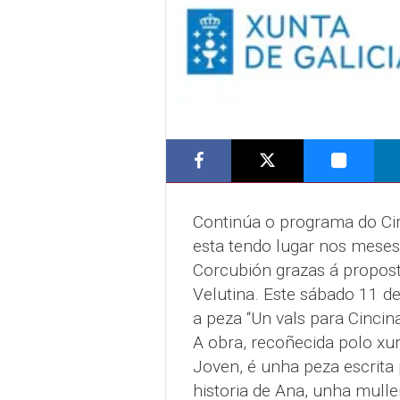
Continúa o programa do Ci
esta tendo lugar nos mese
Corcubión grazas á propost
Velutina. Este sábado 11 d
a peza “Un vals para Cincinat
A obra, recoñecida polo xu
Joven, é unha peza escrita
historia de Ana, unha mull