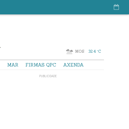
MOS
32.4 °C
S
MAR
FIRMAS QPC
AXENDA