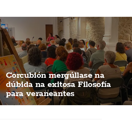
Corcubión mergúllase na
dúbida na exitosa Filosofía
para veraneantes