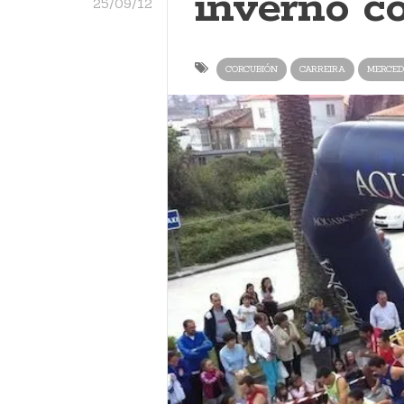
inverno c
25/09/12
CORCUBIÓN
CARREIRA
MERCED