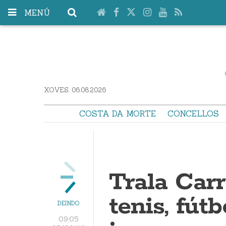
MENÚ
XOVES. 06.08.2026
COSTA DA MORTE
CONCELLOS
Trala Carre
tenis, fút
DEINDO
09:05