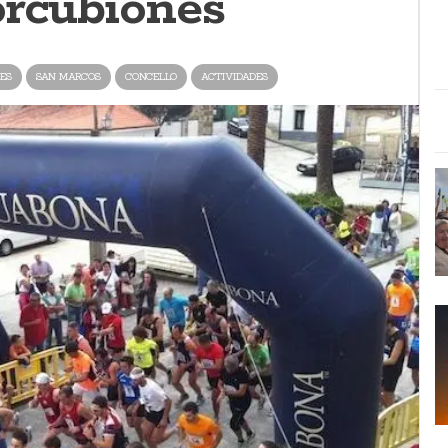
orcubionés
ES
SAN MARCOS
CONCELLO
ACTIVIDADES