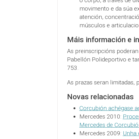
o corpo, a través de di
movimento e da súa ex
atención, concentració
músculos e articulacion
Máis información e in
As preinscripcións poderan
Pabellón Polideportivo e 
753.
As prazas seran limitadas, 
Novas relacionadas
Corcubión achégase ao 
Mercedes 2010:
Proces
Mercedes de Corcubió
Mercedes 2009:
Unha c