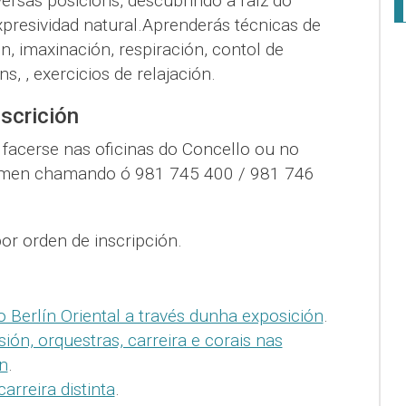
versas posicions, descubrindo a raíz do
presividad natural.Aprenderás técnicas de
n, imaxinación, respiración, contol de
s, , exercicios de relajación.
scrición
 facerse nas oficinas do Concello ou no
tamen chamando ó 981 745 400 / 981 746
por orden de inscripción.
Berlín Oriental a través dunha exposición
.
ión, orquestras, carreira e corais nas
n
.
arreira distinta
.