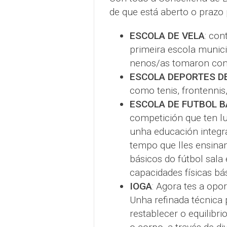
de que está aberto o prazo 
ESCOLA DE VELA
: con
primeira escola munici
nenos/as tomaron con
ESCOLA DEPORTES D
como tenis, frontennis
ESCOLA DE FUTBOL B
competición que ten lu
unha educación integr
tempo que lles ensina
básicos do fútbol sala 
capacidades físicas bá
IOGA
: Agora tes a opo
Unha refinada técnica 
restablecer o equilibr