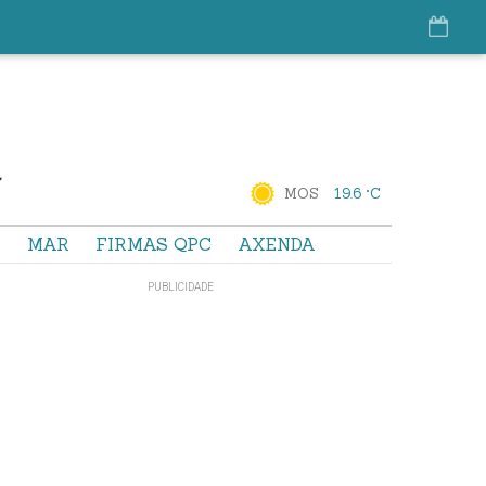
MOS
19.6 °C
S
MAR
FIRMAS QPC
AXENDA