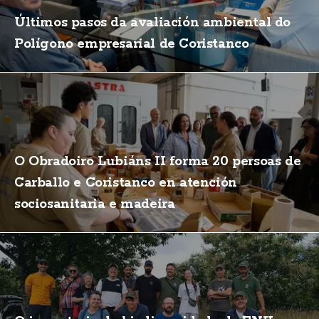
Últimos pasos da avaliación ambiental do
Polígono empresarial de Coristanco
O Obradoiro Lubiáns II forma 20 persoas de
Carballo e Coristanco en atención
sociosanitaria e madeira