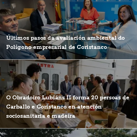
Últimos pasos da avaliación ambiental do
Polígono empresarial de Coristanco
O Obradoiro Lubiáns II forma 20 persoas de
Carballo e Coristanco en atención
sociosanitaria e madeira