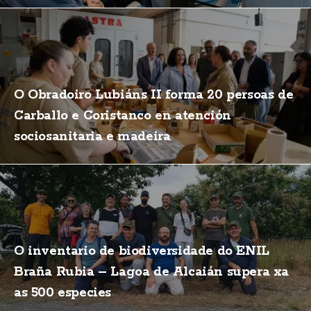
O Obradoiro Lubiáns II forma 20 persoas de
Carballo e Coristanco en atención
sociosanitaria e madeira
O inventario de biodiversidade do ENIL
Braña Rubia – Lagoa de Alcaián supera xa
as 500 especies