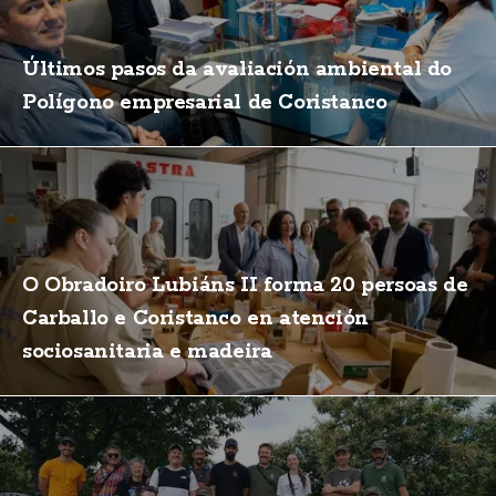
Últimos pasos da avaliación ambiental do
Polígono empresarial de Coristanco
O Obradoiro Lubiáns II forma 20 persoas de
Carballo e Coristanco en atención
sociosanitaria e madeira