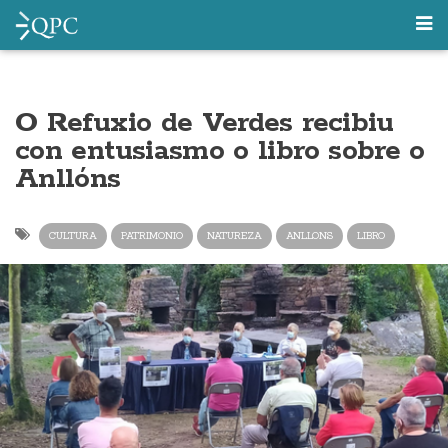
O Refuxio de Verdes recibiu
con entusiasmo o libro sobre o
Anllóns
CULTURA
PATRIMONIO
NATUREZA
ANLLONS
LIBRO