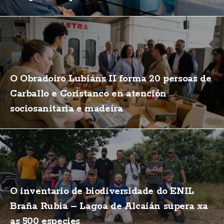
O Obradoiro Lubiáns II forma 20 persoas de
Carballo e Coristanco en atención
sociosanitaria e madeira
O inventario de biodiversidade do ENIL
Braña Rubia – Lagoa de Alcaián supera xa
as 500 especies