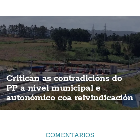
Critican as contradicións do
PP a nivel municipal e
autonómico coa reivindicación
de elimininación das peaxes
da AG-55
COMENTARIOS