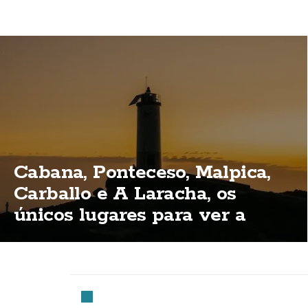
Cabana, Ponteceso, Malpica,
Carballo e A Laracha, os
únicos lugares para ver a
eclipse total na Costa da
Morte