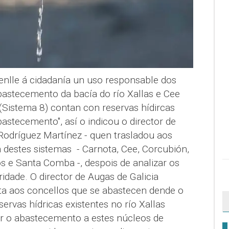
enlle á cidadanía un uso responsable dos
bastecemento da bacía do río Xallas e Cee
 (Sistema 8) contan con reservas hídircas
bastecemento", así o indicou o director de
 Rodríguez Martínez - quen trasladou aos
 destes sistemas - Carnota, Cee, Corcubión,
s e Santa Comba -, despois de analizar os
ridade. O director de Augas de Galicia
ta aos concellos que se abastecen dende o
ervas hídricas existentes no río Xallas
tir o abastecemento a estes núcleos de