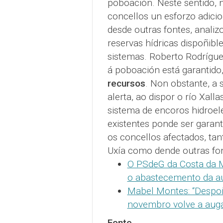
poboación. Neste sentido, n
concellos un esforzo adici
desde outras fontes, analiz
reservas hídricas dispoñibl
sistemas. Roberto Rodrígu
á poboación está garantido
recursos
. Non obstante, a 
alerta, ao dispor o río Xall
sistema de encoros hidroel
existentes ponde ser garan
os concellos afectados, ta
Uxía como dende outras fo
O PSdeG da Costa da M
o abastecemento da a
Mabel Montes: “Despoi
novembro volve a auga 
Fonte