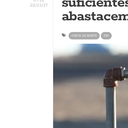
suficiente
22/11/17
abastace
COSTA DA MORTE
FSF