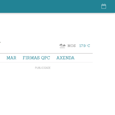
MOS
17.9 °C
S
MAR
FIRMAS QPC
AXENDA