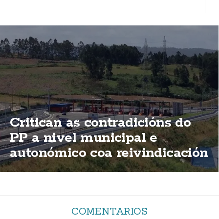
Critican as contradicións do
PP a nivel municipal e
autonómico coa reivindicación
de elimininación das peaxes
da AG-55
COMENTARIOS