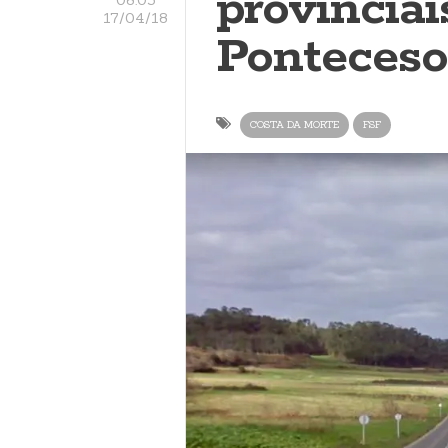
provinciai
17/04/18
Ponteceso
COSTA DA MORTE
FSF