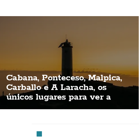
Cabana, Ponteceso, Malpica,
Carballo e A Laracha, os
únicos lugares para ver a
eclipse total na Costa da
Morte