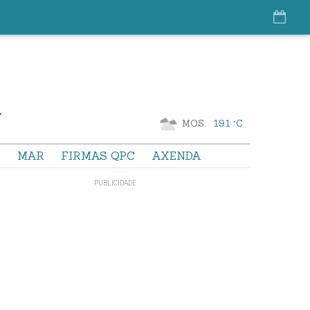
MOS
19.1 °C
S
MAR
FIRMAS QPC
AXENDA