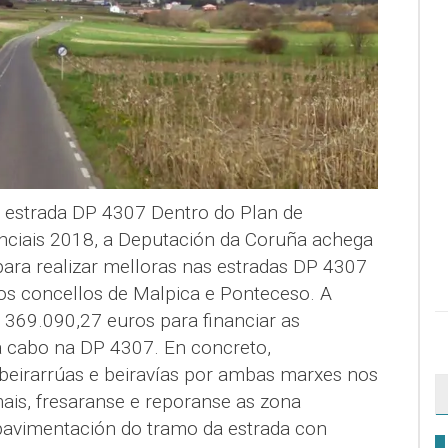
a estrada DP 4307 Dentro do Plan de
nciais 2018, a Deputación da Coruña achega
para realizar melloras nas estradas DP 4307
os concellos de Malpica e Ponteceso. A
te 369.090,27 euros para financiar as
a cabo na DP 4307. En concreto,
beirarrúas e beiravías por ambas marxes nos
is, fresaranse e reporanse as zona
 pavimentación do tramo da estrada con