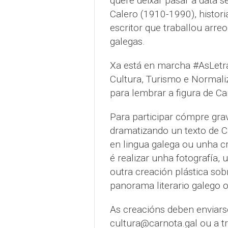
quere deixar pasar a data s
Calero (1910-1990), historiado
escritor que traballou arreo
galegas.
Xa está en marcha #AsLetra
Cultura, Turismo e Normaliza
para lembrar a figura de Ca
Para participar cómpre gra
dramatizando un texto de C
en lingua galega ou unha cr
é realizar unha fotografía,
outra creación plástica sob
panorama literario galego o
As creacións deben enviars
cultura@carnota.gal ou a 