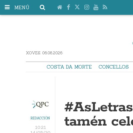
MENÚ
XOVES. 06.08.2026
COSTA DA MORTE
CONCELLOS
#AsLetras
tamén cel
REDACCIÓN
10:21
14/05/20