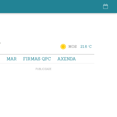
MOS
21.8 °C
S
MAR
FIRMAS QPC
AXENDA