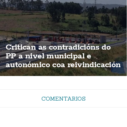
Critican as contradicións do
PP a nivel municipal e
autonómico coa reivindicación
de elimininación das peaxes
da AG-55
COMENTARIOS