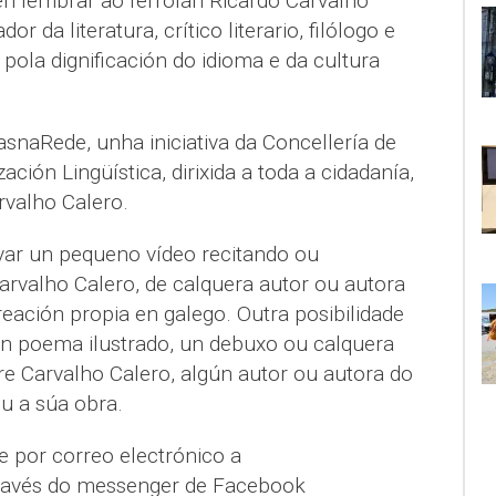
en lembrar ao ferrolán Ricardo Carvalho
r da literatura, crítico literario, filólogo e
 pola dignificación do idioma e da cultura
snaRede, unha iniciativa da Concellería de
ción Lingüística, dirixida a toda a cidadanía,
rvalho Calero.
var un pequeno vídeo recitando ou
arvalho Calero, de calquera autor ou autora
eación propia en galego. Outra posibilidade
 un poema ilustrado, un debuxo ou calquera
re Carvalho Calero, algún autor ou autora do
u a súa obra.
e por correo electrónico a
través do messenger de Facebook