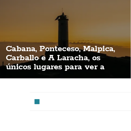
Cabana, Ponteceso, Malpica,
Carballo e A Laracha, os
únicos lugares para ver a
eclipse total na Costa da
Morte