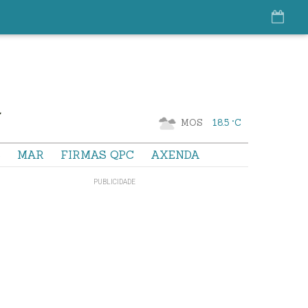
MOS
18.5 °C
S
MAR
FIRMAS QPC
AXENDA