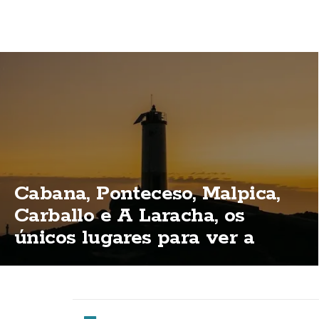
Cabana, Ponteceso, Malpica,
Carballo e A Laracha, os
únicos lugares para ver a
eclipse total na Costa da
Morte