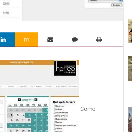
m
Como