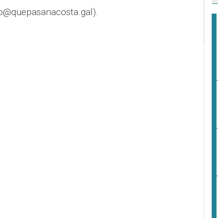
o@quepasanacosta.gal).