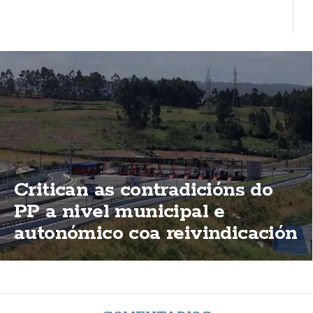
Critican as contradicións do
PP a nivel municipal e
autonómico coa reivindicación
de elimininación das peaxes
da AG-55