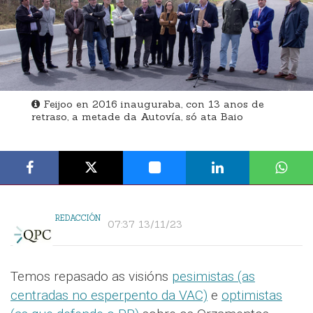
Feijoo en 2016 inauguraba, con 13 anos de
retraso, a metade da Autovía, só ata Baio
REDACCIÓN
07:37 13/11/23
Temos repasado as visións
pesimistas (as
centradas no esperpento da VAC)
e
optimistas