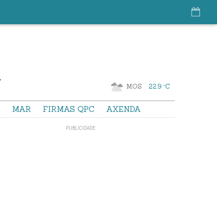
MOS
22.9 °C
S
MAR
FIRMAS QPC
AXENDA