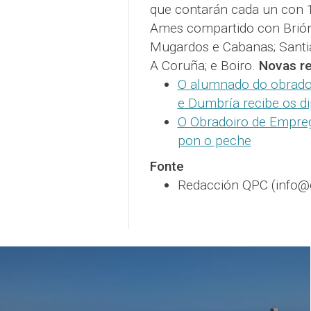
que contarán cada un con 1
Ames compartido con Brión;
Mugardos e Cabanas; Santia
A Coruña; e Boiro.
Novas re
O alumnado do obrado
e Dumbría recibe os d
O Obradoiro de Empre
pon o peche
Fonte
Redacción QPC (info