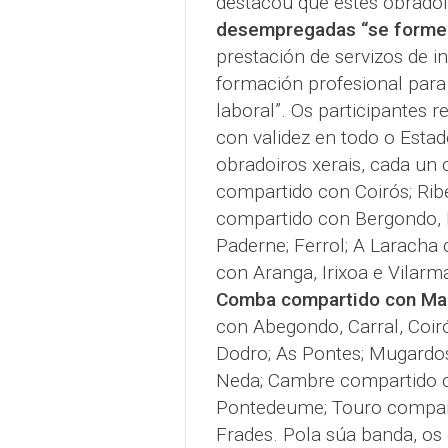
destacou que estes obradoi
desempregadas “se forme
prestación de servizos de in
formación profesional para
laboral”. Os participantes r
con validez en todo o Esta
obradoiros xerais, cada un 
compartido con Coirós; Ri
compartido con Bergondo, B
Paderne; Ferrol; A Laracha
con Aranga, Irixoa e Vilar
Comba compartido con Maz
con Abegondo, Carral, Coir
Dodro; As Pontes; Mugardo
Neda; Cambre compartido c
Pontedeume; Touro compart
Frades. Pola súa banda, os 