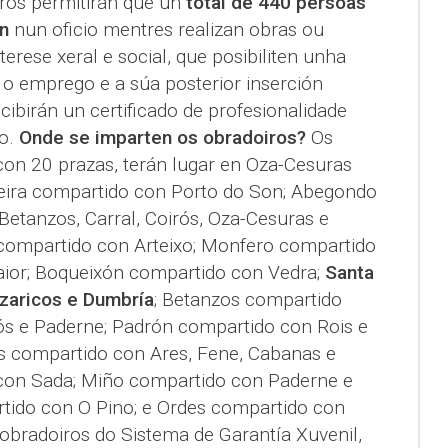
ros permitirán que un
total de 440 persoas
n
nun oficio mentres realizan obras ou
terese xeral e social, que posibiliten unha
 o emprego e a súa posterior inserción
ecibirán un certificado de profesionalidade
do.
Onde se imparten os obradoiros?
Os
con 20 prazas, terán lugar en Oza-Cesuras
beira compartido con Porto do Son; Abegondo
etanzos, Carral, Coirós, Oza-Cesuras e
 compartido con Arteixo; Monfero compartido
maior; Boqueixón compartido con Vedra;
Santa
aricos e Dumbría
; Betanzos compartido
ós e Paderne; Padrón compartido con Rois e
s compartido con Ares, Fene, Cabanas e
on Sada; Miño compartido con Paderne e
ido con O Pino; e Ordes compartido con
obradoiros do Sistema de Garantía Xuvenil,