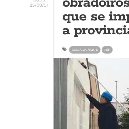
obradoiro
23/08/17
que se im
a provinci
COSTA DA MORTE
FSF