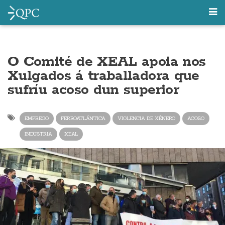
O Comité de XEAL apoia nos
Xulgados á traballadora que
sufríu acoso dun superior
EMPREGO
FERROATLÁNTICA
VIOLENCIA DE XÉNERO
ACOSO
INDUSTRIA
XEAL