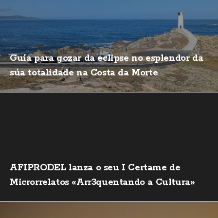
Guía para gozar da eclipse no esplendor da
súa totalidade na Costa da Morte
AFIPRODEL lanza o seu I Certame de
Microrrelatos «Arr3quentando a Cultura»