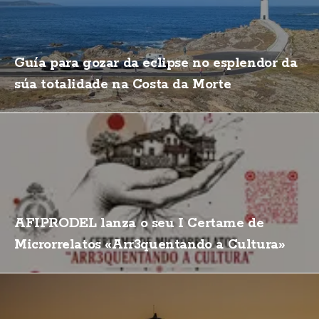
Guía para gozar da eclipse no esplendor da
súa totalidade na Costa da Morte
AFIPRODEL lanza o seu I Certame de
Microrrelatos «Arr3quentando a Cultura»