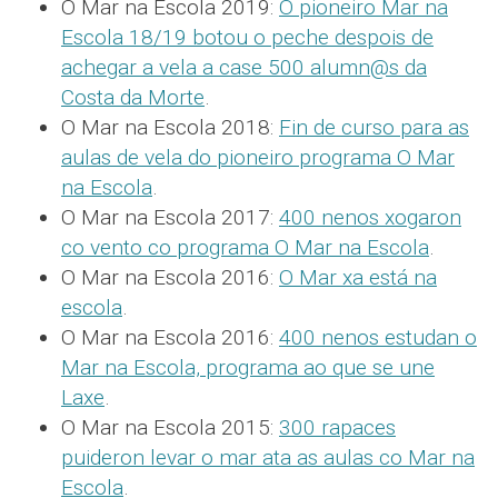
O Mar na Escola 2019:
O pioneiro Mar na
Escola 18/19 botou o peche despois de
achegar a vela a case 500 alumn@s da
Costa da Morte
.
O Mar na Escola 2018:
Fin de curso para as
aulas de vela do pioneiro programa O Mar
na Escola
.
O Mar na Escola 2017:
400 nenos xogaron
co vento co programa O Mar na Escola
.
O Mar na Escola 2016:
O Mar xa está na
escola
.
O Mar na Escola 2016:
400 nenos estudan o
Mar na Escola, programa ao que se une
Laxe
.
O Mar na Escola 2015:
300 rapaces
puideron levar o mar ata as aulas co Mar na
Escola
.