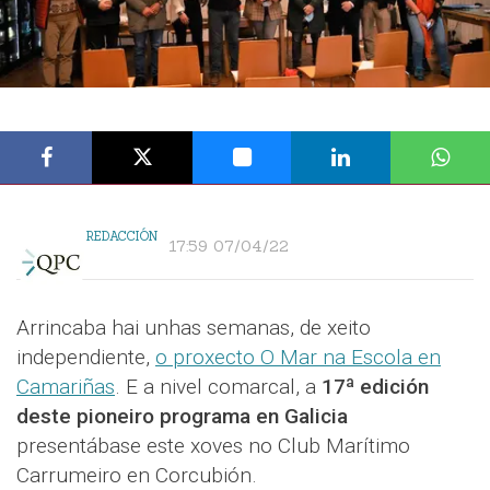
REDACCIÓN
17:59 07/04/22
Arrincaba hai unhas semanas, de xeito
independiente,
o proxecto O Mar na Escola en
Camariñas
. E a nivel comarcal, a
17ª edición
deste pioneiro programa en Galicia
presentábase este xoves no Club Marítimo
Carrumeiro en Corcubión.