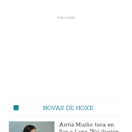
NOVAS DE HOXE
Antía Muíño toca en
Zas e Laxe: "Fai ilusión