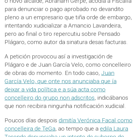
o novo alcalde, Abraham Gerpe, acodía á Fiscalía
para denunciar o pago aprobado no devandito
pleno a un empresario que tiña orde de embargo,
intentando xudicializar a Amancio Lavandeira,
pero ao final o tiro repercutiu sobre Pensado
Plágaro, como autor da sinatura desas facturas.
A petición provocou así a investigación de
Plágaro e de Juan García Velo, como concelleiro
de obras do momento. En todo caso,
Juan
García Velo, que onte nos anunciaba que ía
deixar a vida política e a súa acta como
concelleiro do grupo non adscritos
, indicábanos
que non recibira ningunha notificación xudicial.
Poucos días despois
dimitía Verónica Facal como
concelleira de TeGa
, ao tempo que a
edila Laura
Tasende denunciaba un intento de suborno do