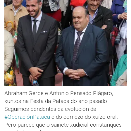
Abraham Gerpe e Antonio Pensado Plágaro,
xuntos na Festa da Pataca do ano pasado
Seguimos pendentes da evolución da
#OperaciónPataca
e do comezo do xuízo oral.
Pero parece que o sainete xudicial coristanqués