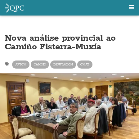
Nova análise provincial ao
Camiño Fisterra-Muxía
APTCM
CAMIÑO
DEPUTACION
CMAT