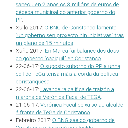
saneou en 2 anos os 3 millóns de euros de
débeda municipal do anterior goberno do
PP
.
Xullo 2017:
O BNG de Coristanco lamenta
“un goberno sen proxecto nin iniciativas” tras
un pleno de 15 minutos
.
Xuño 2017:
En Marea fai balance dos dous
do goberno “caciquil” en Coristanco
.
22-06-17:
O suposto suborno do PP a unha
edil de TeGa tensa máis a corda da política
coristanquesa
.
22-06-17:
Lavandeira califica de traizón a
marcha de Verónica Facal de TEGA
.
21-06-17:
Verónica Facal deixa só ao alcalde
á fronte de TeGa de Coristanco
Febreiro 2017:
O BNG sae do goberno de
Coristanco e deixa só ao alcalde
.