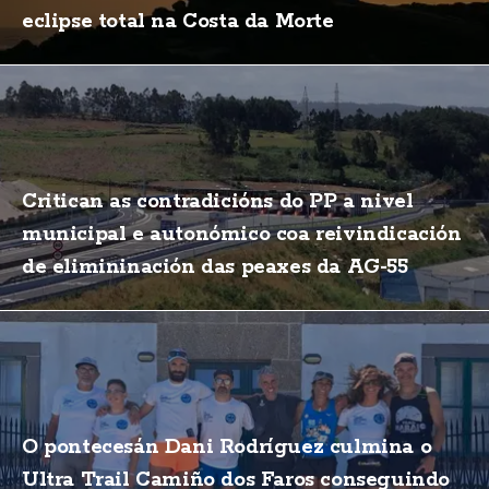
eclipse total na Costa da Morte
Critican as contradicións do PP a nivel
municipal e autonómico coa reivindicación
de elimininación das peaxes da AG-55
O pontecesán Dani Rodríguez culmina o
Ultra Trail Camiño dos Faros conseguindo