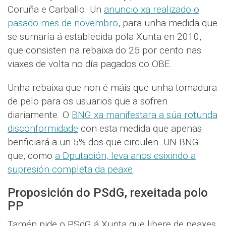
Coruña e Carballo. Un
anuncio xa realizado o
pasado mes de novembro
, para unha medida que
se sumaría á establecida pola Xunta en 2010,
que consisten na rebaixa do 25 por cento nas
viaxes de volta no día pagados co OBE.
Unha rebaixa que non é máis que unha tomadura
de pelo para os usuarios que a sofren
diariamente. O
BNG xa manifestara a súa rotunda
disconformidade
con esta medida que apenas
benficiará a un 5% dos que circulen. UN BNG
que, como
a Dputación, leva anos esixindo a
supresión completa da peaxe
.
Proposición do PSdG, rexeitada polo
PP
Tamén pide o PSdG á Xunta que libere de peaxes