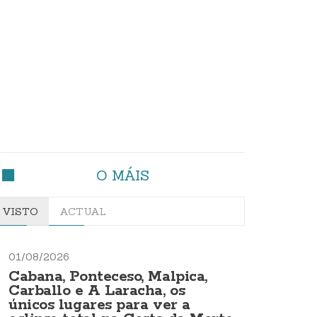
O MÁIS
VISTO
ACTUAL
01/08/2026
Cabana, Ponteceso, Malpica,
Carballo e A Laracha, os
únicos lugares para ver a