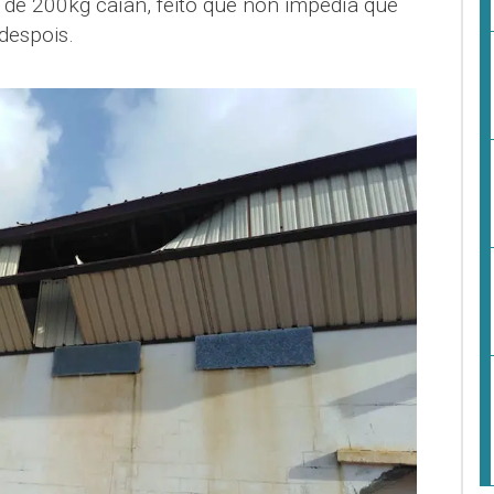
 de 200kg caían, feito que non impedía que
despois.