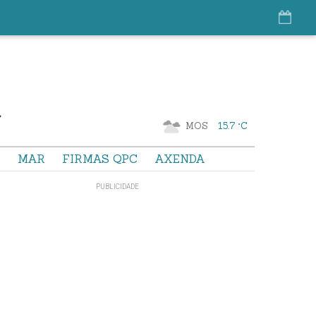
MOS
15.7 °C
S
MAR
FIRMAS QPC
AXENDA