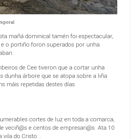
emporal
ta mañá dominical tamén foi espectacular,
e o portiño foron superados por unha
aban.
eiros de Cee tiveron que a cortar unha
 dunha árbore que se atopa sobre a liña
ns máis repetidas destes días.
numerables cortes de luz en toda a comarca,
 de veciñ@s e centos de empresari@s. Ata 10
vila do Cristo...