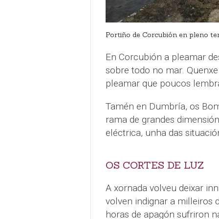
Portiño de Corcubión en pleno t
En Corcubión a pleamar des
sobre todo no mar. Quenxe 
pleamar que poucos lembr
Tamén en Dumbría, os Bomb
rama de grandes dimensións
eléctrica, unha das situació
OS CORTES DE LUZ
A xornada volveu deixar in
volven indignar a milleiros
horas de apagón sufriron na 