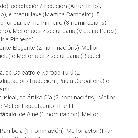
o), adaptación/tradución (Artur Trillo),
lo), e maquillaxe (Martina Cambeiro). 5.
denuncia, de Iria Pinheiro (3 nominacións):
eiro), Mellor actriz secundaria (Victoria Pérez)
Iria Pinheiro).
fante Elegante (2 nominacións): Mellor
uele) e Mellor actriz secundaria (Raquel
a
, de Galeatro e Xarope Tulú (2
daptación/Tradución (Paula Carballeira) e
ntil.
usical, de Ártika Cía (2 nominacións): Mellor
e Mellor Espectáculo Infantil.
táculo
, de Ainé (1 nominación): Mellor
aRamboia (1 nominación): Mellor actor (Fran