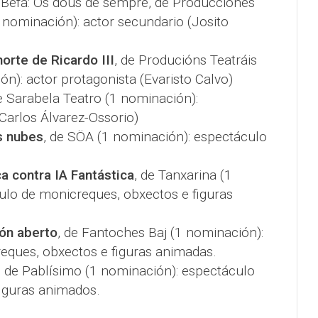
Befa: Os dous de sempre, de Producciones
1 nominación): actor secundario (Josito
orte de Ricardo III
, de Producións Teatráis
ón): actor protagonista (Evaristo Calvo)
e Sarabela Teatro (1 nominación):
Carlos Álvarez-Ossorio)
s nubes
, de SÖA (1 nominación): espectáculo
ca contra IA Fantástica
, de Tanxarina (1
ulo de monicreques, obxectos e figuras
zón aberto
, de Fantoches Baj (1 nominación):
eques, obxectos e figuras animadas.
, de Pablísimo (1 nominación): espectáculo
figuras animados.