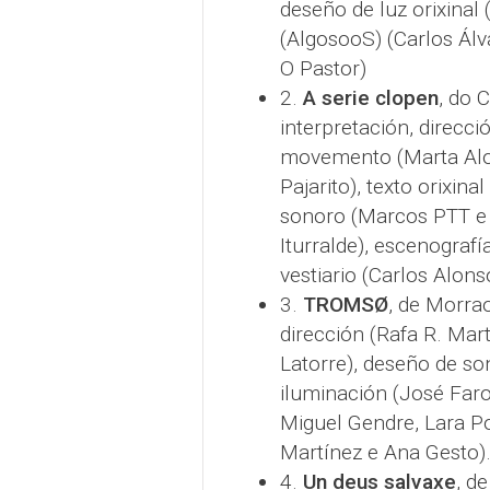
deseño de luz orixinal
(AlgosooS) (Carlos Álv
O Pastor)
2.
A serie clopen
, do 
interpretación, direcci
movemento (Marta Alons
Pajarito), texto orixin
sonoro (Marcos PTT e 
Iturralde), escenografí
vestiario (Carlos Alons
3.
TROMSØ
, de Morra
dirección (Rafa R. Mar
Latorre), deseño de so
iluminación (José Faro
Miguel Gendre, Lara Pou
Martínez e Ana Gesto)
4.
Un deus salvaxe
, d