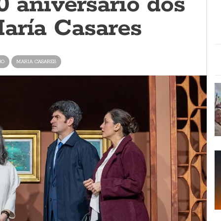
0 aniversario dos
aría Casares
RO
MARIA CASARES