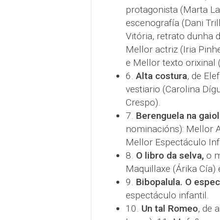
protagonista (Marta Lad
escenografía (Dani Tril
Vitória, retrato dunha 
Mellor actriz (Iria Pinh
e Mellor texto orixinal (
6.
Alta costura
, de Ele
vestiario (Carolina Díg
Crespo).
7.
Berenguela na gaiol
nominacións): Mellor A
Mellor Espectáculo Infa
8.
O libro da selva,
o m
Maquillaxe (Árika Cía) 
9.
Bibopalula. O espec
espectáculo infantil.
10.
Un tal Romeo
, de 