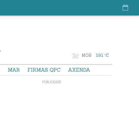
MOS
19.1 °C
S
MAR
FIRMAS QPC
AXENDA