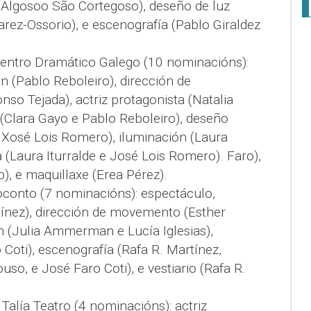
 (Algosoo São Cortegoso), deseño de luz
arez-Ossorio), e escenografía (Pablo Giraldez
Centro Dramático Galego (10 nominacións):
ón (Pablo Reboleiro), dirección de
o Tejada), actriz protagonista (Natalia
al (Clara Gayo e Pablo Reboleiro), deseño
Xosé Lois Romero), iluminación (Laura
a (Laura Iturralde e José Lois Romero). Faro),
o), e maquillaxe (Erea Pérez).
oconto (7 nominacións): espectáculo,
tínez), dirección de movemento (Esther
n (Julia Ammerman e Lucía Iglesias),
 Coti), escenografía (Rafa R. Martínez,
so, e José Faro Coti), e vestiario (Rafa R.
.
e Talía Teatro (4 nominacións): actriz