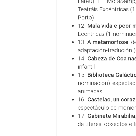
Lareu). 11. Mofa&amp;
Teatráis Excéntricas (
Porto)
12.
Mala vida e peor m
Ecentricas (1 nominaci
13.
A metamorfose
, d
adaptación-tradución (
14.
Cabeza de Coa na
infantil
15.
Biblioteca Galácti
nominación): espectác
animadas.
16.
Castelao, un cora
espectáculo de monicr
17.
Gabinete Mirabilia
de títeres, obxectos e 