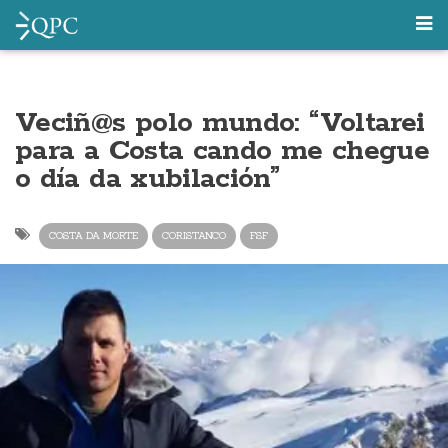
Veciñ@s polo mundo: “Voltarei
para a Costa cando me chegue
o día da xubilación”
COSTA DA MORTE
CORISTANCO
FSF