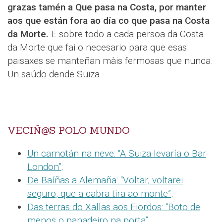
grazas tamén a Que pasa na Costa, por manter
aos que están fora ao día co que pasa na Costa
da Morte.
E sobre todo a cada persoa da Costa
da Morte que fai o necesario para que esas
paisaxes se manteñan màis fermosas que nunca.
Un saúdo dende Suiza.
VECIÑ@S POLO MUNDO
Un carnotán na neve: “A Suiza levaría o Bar
London”
.
De Baíñas a Alemaña: “Voltar, voltarei
seguro, que a cabra tira ao monte”
.
Das terras do Xallas aos Fiordos: “Boto de
menos o panadeiro na porta”
.