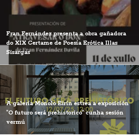
Fran Fernández presenta a obra gañadora
do XIX Certame de Poesía Erótica Illas
Sisargas
A galería Monolo Eirín estrea a exposición
"O futuro será prehistorico" cunha sesión
vermú