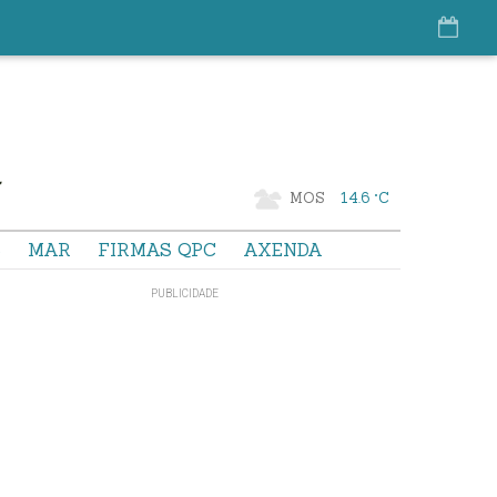
MOS
14.6 °C
S
MAR
FIRMAS QPC
AXENDA