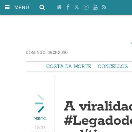
MENÚ
DOMINGO. 09.08.2026
COSTA DA MORTE
CONCELLOS
A viralida
#Legadod
DEINDO
10:23