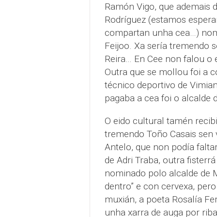
Ramón Vigo, que ademais de
Rodríguez (estamos espera
compartan unha cea…) no
Feijoo. Xa sería tremendo s
Reira… En Cee non falou o 
Outra que se mollou foi a 
técnico deportivo de Vimian
pagaba a cea foi o alcalde 
O eido cultural tamén recib
tremendo Toño Casais sen v
Antelo, que non podía faltar
de Adri Traba, outra fister
nominado polo alcalde de M
dentro” e con cervexa, per
muxián, a poeta Rosalía Fer
unha xarra de auga por rib