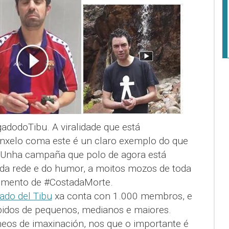
adodoTibu. A viralidade que está
inxelo coma este é un claro exemplo do que
r. Unha campaña que polo de agora está
s da rede e do humor, a moitos mozos de toda
timento de #CostadaMorte.
do del Tibu
xa conta con 1.000 membros, e
bidos de pequenos, medianos e maiores.
heos de imaxinación, nos que o importante é