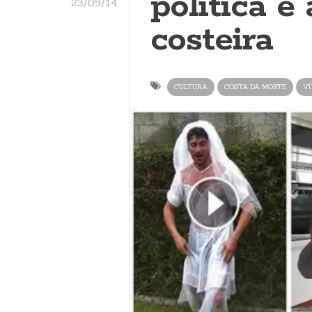
política e 
23/05/14
costeira
CULTURA
COSTA DA MORTE
VÍ