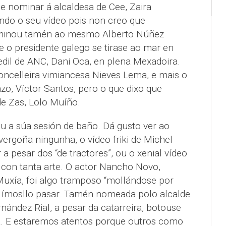
 nominar á alcaldesa de Cee, Zaira
ndo o seu vídeo pois non creo que
minou tamén ao mesmo Alberto Núñez
e o presidente galego se tirase ao mar en
edil de ANC, Dani Oca, en plena Mexadoira.
concelleira vimiancesa Nieves Lema, e mais o
zo, Víctor Santos, pero o que dixo que
de Zas, Lolo Muíño.
iu a súa sesión de baño. Dá gusto ver ao
ergoña ningunha, o vídeo friki de Michel
 a pesar dos “de tractores”, ou o xenial vídeo
rá con tanta arte. O actor Nancho Novo,
uxía, foi algo tramposo “mollándose por
o ímosllo pasar. Tamén nomeada polo alcalde
nández Rial, a pesar da catarreira, botouse
a. E estaremos atentos porque outros como