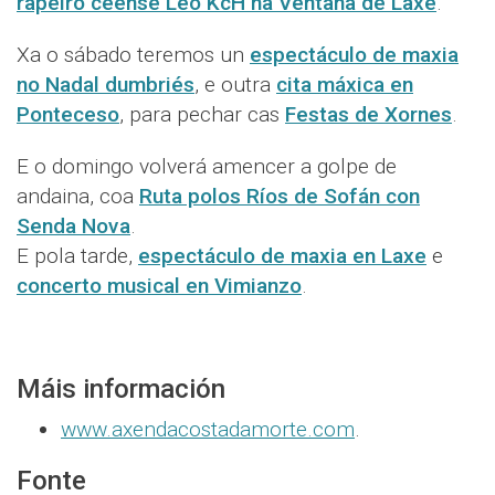
rapeiro ceense Leo KcH na Ventana de Laxe
.
Xa o sábado teremos un
espectáculo de maxia
no Nadal dumbriés
, e outra
cita máxica en
Ponteceso
, para pechar cas
Festas de Xornes
.
E o domingo volverá amencer a golpe de
andaina, coa
Ruta polos Ríos de Sofán con
Senda Nova
.
E pola tarde,
espectáculo de maxia en Laxe
e
concerto musical en Vimianzo
.
Máis información
www.axendacostadamorte.com
.
Fonte