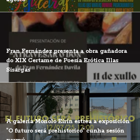
Fran Fernández presenta a obra gañadora
do XIX Certame de Poesía Erótica Illas
Sisargas
A galería Monolo Eirín estrea a exposición
"O futuro será prehistorico" cunha sesión