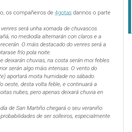
so, os compañeiros de
4gotas
dannos o parte
 o venres será unha xornada de chuvascos.
ñá, no mediodía alternarán con claros e a
arecerán. O máis destacado do venres será a
arase frío pola noite.
e deixarán chuvias, na costa serán moi febles
terior serán algo máis intensas. O vento do
rte) aportará moita humidade no sábado.
 oeste, desta volta feble, e continuará a
itas nubes, pero apenas deixará chuvia en
 día de San Martiño chegará o seu veraniño.
robabilidades de ser solleiros, especialmente