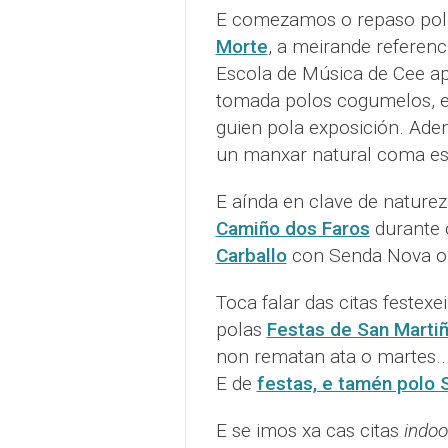
E comezamos o repaso po
Morte
, a meirande referenc
Escola de Música de Cee ap
tomada polos cogumelos, e 
guien pola exposición. Adem
un manxar natural coma est
E aínda en clave de nature
Camiño dos Faros
durante 
Carballo
con Senda Nova o
Toca falar das citas festex
polas
Festas de San Martiñ
non rematan ata o martes..
E de
festas, e tamén polo 
E se imos xa cas citas
indoo