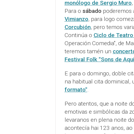
monólogo de Sergio Muro
,
Para o
sábado
poderemos a
Vimianzo
, para logo comez
Corcubión
, pero temos vari
Continúa o
Ciclo de Teatr
Operación Comedia", de Mal
teremos tamén un
concert
Festival Folk "Sons de Aquí
E para o domingo, doble ci
na habitual cita dominical,
formato"
.
Pero atentos, que a noite d
emotivas e simbólicas da z
levaranos en plena noite 
acontecía hai 123 anos, ao 