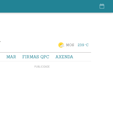
MOS
23.9 °C
S
MAR
FIRMAS QPC
AXENDA