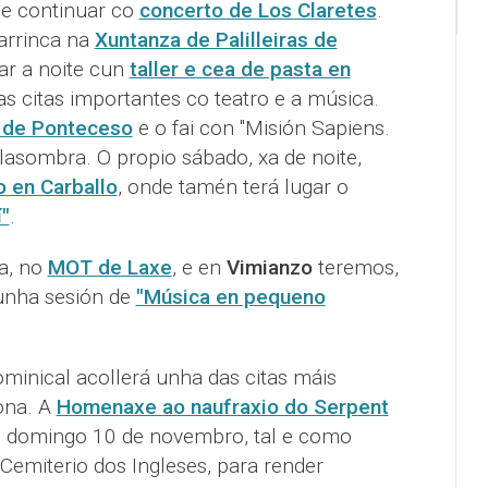
 e continuar co
concerto de Los Claretes
.
rrinca na
Xuntanza de Palilleiras de
ar a noite cun
taller e cea de pasta en
as citas importantes co teatro e a música.
o de Ponteceso
e o fai con "Misión Sapiens.
asombra. O propio sábado, xa de noite,
o en Carballo
, onde tamén terá lugar o
"
.
ta, no
MOT de Laxe
, e en
Vimianzo
teremos,
 unha sesión de
"Música en pequeno
ominical acollerá unha das citas máis
ona. A
Homenaxe ao naufraxio do Serpent
do domingo 10 de novembro, tal e como
Cemiterio dos Ingleses, para render