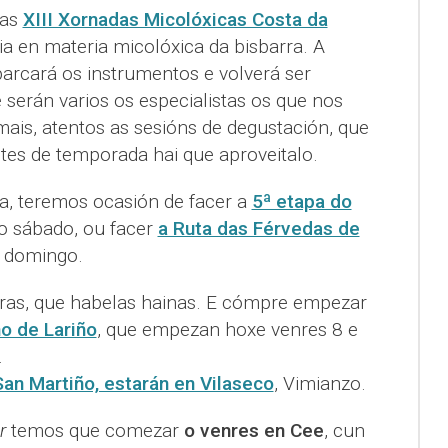
las
XIII Xornadas Micolóxicas Costa da
ia en materia micolóxica da bisbarra. A
arcará os instrumentos e volverá ser
serán varios os especialistas os que nos
ais, atentos as sesións de degustación, que
es de temporada hai que aproveitalo.
za, teremos ocasión de facer a
5ª etapa do
o sábado, ou facer
a Ruta das Férvedas de
 domingo.
eiras, que habelas hainas. E cómpre empezar
o de Lariño
, que empezan hoxe venres 8 e
.
San Martiño, estarán en Vilaseco
, Vimianzo.
r
temos que comezar
o venres en Cee
, cun