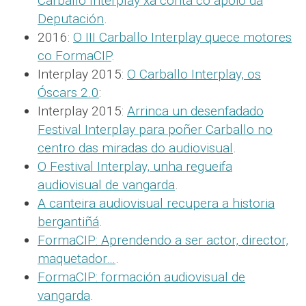
Carballo Interplay xa conta co apoio da
Deputación
.
2016:
O III Carballo Interplay quece motores
co FormaCIP
.
Interplay 2015:
O Carballo Interplay, os
Óscars 2.0
:
Interplay 2015:
Arrinca un desenfadado
Festival Interplay para poñer Carballo no
centro das miradas do audiovisual
.
O Festival Interplay, unha regueifa
audiovisual de vangarda
.
A canteira audiovisual recupera a historia
bergantiñá
.
FormaCIP: Aprendendo a ser actor, director,
maquetador…
.
FormaCIP: formación audiovisual de
vangarda
.