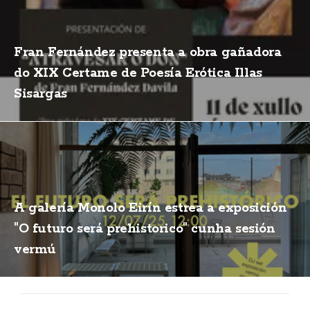
Fran Fernández presenta a obra gañadora
do XIX Certame de Poesía Erótica Illas
Sisargas
A galería Monolo Eirín estrea a exposición
"O futuro será prehistorico" cunha sesión
vermú