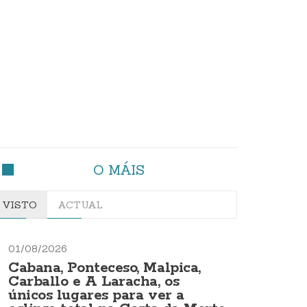
O MÁIS
VISTO
ACTUAL
01/08/2026
Cabana, Ponteceso, Malpica,
Carballo e A Laracha, os
únicos lugares para ver a