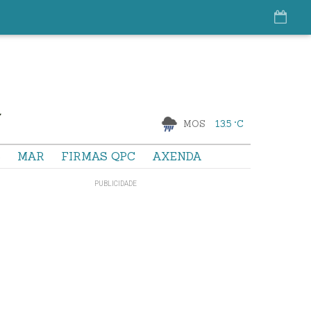
MOS
13.5 °C
S
MAR
FIRMAS QPC
AXENDA