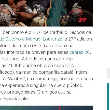
i ben como é o FIOT de Carballo Despois da
 de Outono a Manuel Lourenzo
, a 27ª edición
utono de Teatro (FIOT) afronta a súa
ías intensos se prevén para estes
venres 26
,
 outubrio. A fin de semana comeza
s ás 21:00h cunha obra do ciclo OTNI
ificado), da man da compañía catalá Íntims
rá “Wasted”, da dramaturga, poetisa e rapera
a experiencia singular na que o público,
res protagonistas (3 amigos que se
o espectáculo.