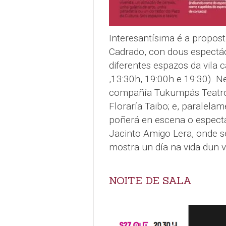
Interesantísima é a propost
Cadrado, con dous espectá
diferentes espazos da vila c
,13:30h, 19:00h e 19:30). Ne
compañía Tukumpás Teatro (
Floraría Taibo; e, paralel
poñerá en escena o espectá
Jacinto Amigo Lera, onde 
mostra un día na vida dun v
NOITE DE SALA