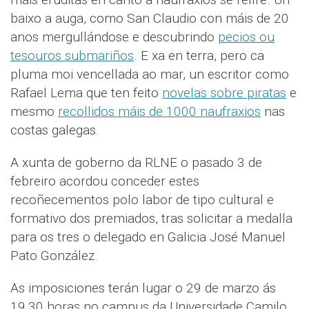
baixo a auga, como San Claudio con máis de 20
anos mergullándose e descubrindo
pecios ou
tesouros submariños
. E xa en terra, pero ca
pluma moi vencellada ao mar, un escritor como
Rafael Lema que ten feito
novelas sobre piratas
e
mesmo
recollidos máis de 1000 naufraxios
nas
costas galegas.
A xunta de goberno da RLNE o pasado 3 de
febreiro acordou conceder estes
recoñecementos polo labor de tipo cultural e
formativo dos premiados, tras solicitar a medalla
para os tres o delegado en Galicia José Manuel
Pato González.
As imposiciones terán lugar o 29 de marzo ás
19,30 horas no campus da Universidade Camilo