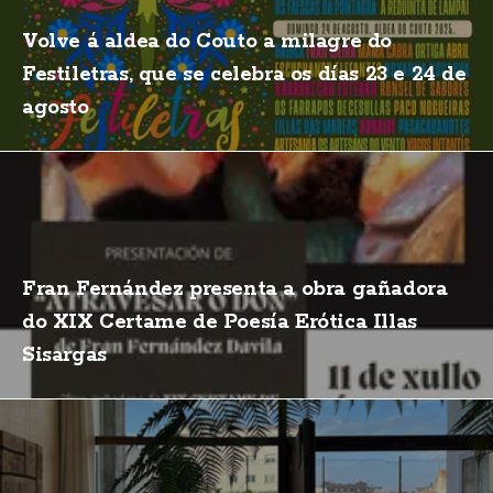
Volve á aldea do Couto a milagre do
Festiletras, que se celebra os días 23 e 24 de
agosto
Fran Fernández presenta a obra gañadora
do XIX Certame de Poesía Erótica Illas
Sisargas