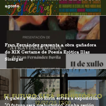
agosto
Fran Fernández presenta a obra gañadora
do XIX Certame de Poesía Erótica Illas
Sisargas
A galería Monolo Eirín estrea a exposición
"O futuro será prehistorico" cunha sesión