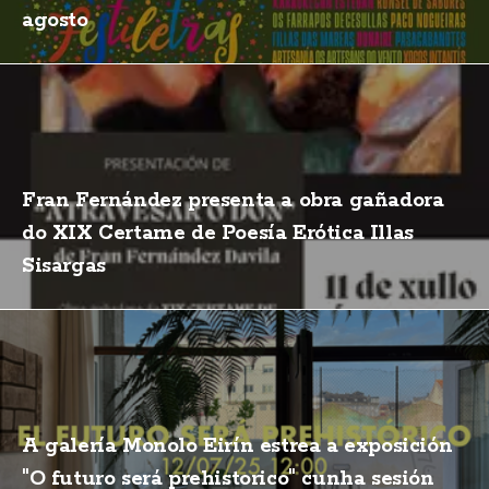
agosto
Fran Fernández presenta a obra gañadora
do XIX Certame de Poesía Erótica Illas
Sisargas
A galería Monolo Eirín estrea a exposición
"O futuro será prehistorico" cunha sesión