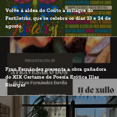
Volve á aldea do Couto a milagre do
Festiletras, que se celebra os días 23 e 24 de
agosto
Fran Fernández presenta a obra gañadora
do XIX Certame de Poesía Erótica Illas
Sisargas