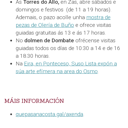
As
Torres do Allo,
en Zas, abre sábados e
domingos e festivos (de 11 a 19 horas).
Ademais, o pazo acolle unha
mostra de
pezas de Olería de Buño
e ofrece visitas
guiadas gratuitas ás 13 e ás 17 horas.
No
dolmen de Dombate
ofrécense visitas
guiadas todos os días de 10:30 a 14 e de 16
a 18:30 horas.
Na
Eira, en Ponteceso, Suso Lista expón a
súa arte efímera na area do Osmo
.
MÁIS INFORMACIÓN
quepasanacosta.gal/axenda
.