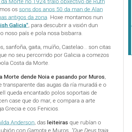
 da Morte no 1924 tralo obxectivo de Ruth
tamos os
sons dos anos 50 da man de Alan
as antigos da zona
. Hoxe montamos nun
ish Galicia"
, para descubrir a visión dun
o noso país e pola nosa bisbarra.
, sanfoña, gaita, muíño, Castelao… son citas
ue no seu percorrido por Galicia a comezos
ola Costa da Morte.
da Morte dende Noia e pasando por Muros
,
 transparente das augas da ría muradá e o
ell queda encantado polos soportais de
en case que do mar, e compara a arte
a Grecia e cos Fenicios.
ilda Anderson
, das
leiteiras
que rubían o
cubión con
Gamota
e Muros.
"Que Deus traia