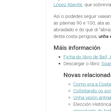
López Abente
, que sobrev
Así o podedes seguir viaxa
as páxinas 90 e 100, ata 
abraidado e do que di "abr
desta costa perigosa,
unha 
Máis información
Ficha do libro de Bell,
Descargar o libro:
Span
Novas relacionad
Como era a Costa
Colleitando os so
Unha visión antig
Elección Histórica
importante da his