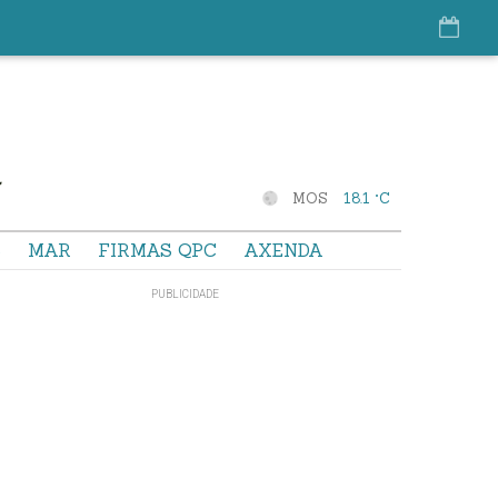
MOS
18.1 °C
S
MAR
FIRMAS QPC
AXENDA