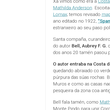
Xa vimos como era a
Costa
Mathilda Anderson
. Escoi
Lomax
; temos revisado
map
ano editado no 1922,
"Span
estranxeiro ao seu paso pol
Santa compaña, curandeiros
do autor
Bell, Aubrey F. G.
q
dos anos 20 tamén pasou p
O autor entraba na Costa 
quedando abraiado co verde
púrpura das súas rochas. B
Muros e como as casas nac
pesqueira da zona coa antig
Bell fala tamén, como
Math
Monte Pindo para unir Cor