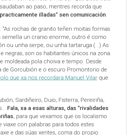
 saudaban ao paso, mentres recorda que
 practicamente illadas" sen comunicación
.
: "As rochas de granito teñen moitas formas
s semella un cranio enorme, outro é como
ón ou unha serpe, ou unha tartaruga (…) As
e negras, son os habitantes únicos na zona.
ce moldeada pola choiva e tempo. Desde
ta de Gorcubión e o escuro Promontorio de
olo que xa nos recordara Manuel Vilar
que
ión, Sardiñeiro, Duio, Fisterra, Pereiriña,
as…
Fala, xa a esas alturas, das "rivalidades
riñas
, para que vexamos que os localismo
e viaxe con palabras para todos estes
saxe e das súas xentes, coma do propio