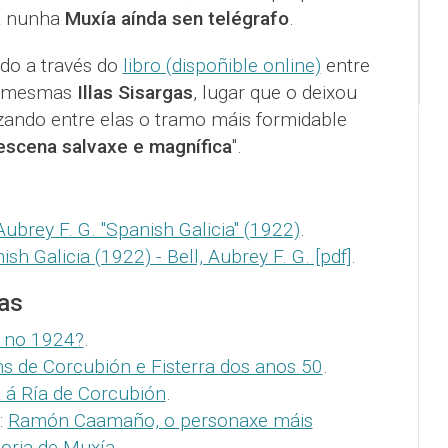
ía nunha
Muxía aínda sen telégrafo
.
ndo a través do
libro (dispoñible online)
entre
as mesmas
Illas Sisargas
, lugar que o deixou
azando entre elas o tramo máis formidable
escena salvaxe e magnífica
".
 Aubrey F. G. "Spanish Galicia" (1922)
.
ish Galicia (1922) - Bell, Aubrey F. G. [pdf]
.
as
 no 1924?
.
ns de Corcubión e Fisterra dos anos 50
.
a á Ría de Corcubión
.
:
Ramón Caamaño, o personaxe máis
toria de Muxía
.