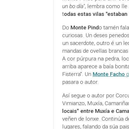
un bo día"
, lembra como lle
t
odas estas vilas "estaban
Do
Monte Pind
o tamén fala
curiosas. Un deses penedo
un sacerdote, outro é un le
mandas de ovellas brancas 
A cor púrpura na pedra, lo
arriba aparece a baía boni
Fisterra". Un
Monte Facho
p
pasara o autor.
Así segue o autor por Corcub
Vimianzo, Muxía, Camariñ
locais" entre Muxía e Cama
veñen de lonxe. Continúa d
lugares, falando da súa pai