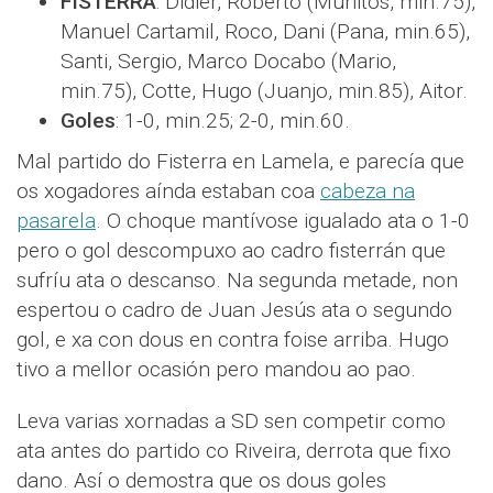
FISTERRA
: Didier, Roberto (Munitos, min.75),
Manuel Cartamil, Roco, Dani (Pana, min.65),
Santi, Sergio, Marco Docabo (Mario,
min.75), Cotte, Hugo (Juanjo, min.85), Aitor.
Goles
: 1-0, min.25; 2-0, min.60.
Mal partido do Fisterra en Lamela, e parecía que
os xogadores aínda estaban coa
cabeza na
pasarela
. O choque mantívose igualado ata o 1-0
pero o gol descompuxo ao cadro fisterrán que
sufríu ata o descanso. Na segunda metade, non
espertou o cadro de Juan Jesús ata o segundo
gol, e xa con dous en contra foise arriba. Hugo
tivo a mellor ocasión pero mandou ao pao.
Leva varias xornadas a SD sen competir como
ata antes do partido co Riveira, derrota que fixo
dano. Así o demostra que os dous goles