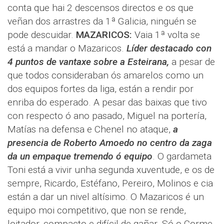
conta que hai 2 descensos directos e os que
veñan dos arrastres da 1ª Galicia, ninguén se
pode descuidar.
MAZARICOS:
Vaia 1ª volta se
está a mandar o Mazaricos.
Líder destacado con
4 puntos de vantaxe sobre a Esteirana,
a pesar de
que todos consideraban ós amarelos como un
dos equipos fortes da liga, están a rendir por
enriba do esperado. A pesar das baixas que tivo
con respecto ó ano pasado, Miguel na portería,
Matías na defensa e Chenel no ataque,
a
presencia de Roberto Amoedo no centro da zaga
da un empaque tremendo ó equipo
. O gardameta
Toni está a vivir unha segunda xuventude, e os de
sempre, Ricardo, Estéfano, Pereiro, Molinos e cia
están a dar un nivel altísimo. O Mazaricos é un
equipo moi competitivo, que non se rende,
loitador, compacto e difícil de gañar. Só o Corme