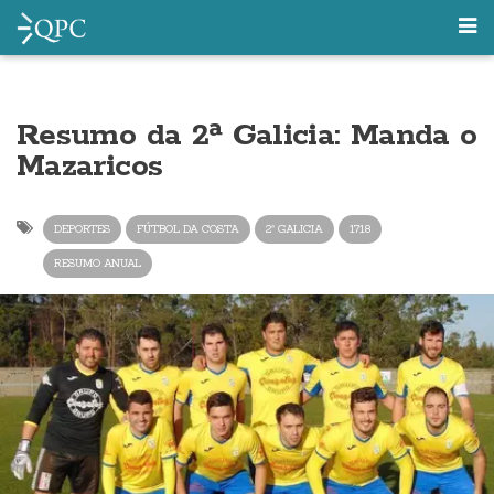
Resumo da 2ª Galicia: Manda o
Mazaricos
DEPORTES
FÚTBOL DA COSTA
2ª GALICIA
1718
RESUMO ANUAL