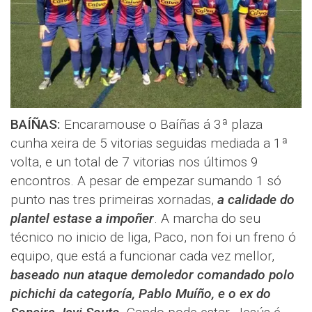
BAÍÑAS:
Encaramouse o Baíñas á 3ª plaza
cunha xeira de 5 vitorias seguidas mediada a 1ª
volta, e un total de 7 vitorias nos últimos 9
encontros. A pesar de empezar sumando 1 só
punto nas tres primeiras xornadas,
a calidade do
plantel estase a impoñer
. A marcha do seu
técnico no inicio de liga, Paco, non foi un freno ó
equipo, que está a funcionar cada vez mellor,
baseado nun ataque demoledor comandado polo
pichichi da categoría, Pablo Muíño, e o ex do