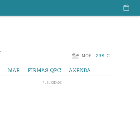
MOS
26.8 °C
S
MAR
FIRMAS QPC
AXENDA