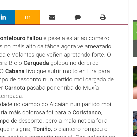
m
ontelouro fallou
e pese a estar ao comezo
s no máis alto da táboa agora ve ameazado
da e Volantes que veñen apretando forte. O
ira B e o
Cerqueda
goleou no derbi de
 O
Cabana
tivo que sufrir moito en Lira para
mpo de desconto nun partido moi cargado de
er
Carnota
pasaba por enriba do Muxía
 tempada.
ade no campo do Alcaián nun partido moi
oria máis dolorosa foi para o
Coristanco
,
po de desconto, pero a mala noticia foi a
que insignia,
Toniño
, o dianteiro rompeu o