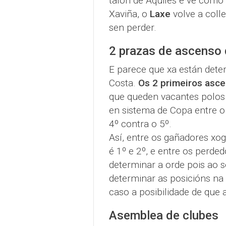
talón de Aquiles e ve como
Xaviña, o
Laxe
volve a coll
sen perder.
2 prazas de ascenso 
E parece que xa están dete
Costa.
Os 2 primeiros asc
que queden vacantes polos
en sistema de Copa entre o 
4º contra o 5º.
Así, entre os gañadores xo
é 1º e 2º, e entre os perde
determinar a orde pois ao s
determinar as posicións na
caso a posibilidade de que
Asemblea de clubes