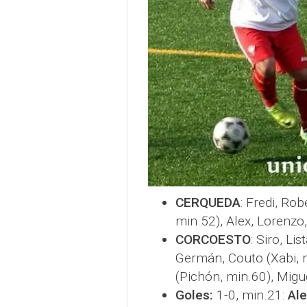
CERQUEDA
: Fredi, Rob
min.52), Alex, Lorenzo
CORCOESTO
: Siro, Li
Germán, Couto (Xabi, mi
(Pichón, min.60), Migu
Goles:
1-0, min.21:
Ale