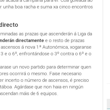
 se acaba a campaña para el. Coa goleada ao
er unha boa racha e suma xa cinco encontros
directo
rminadas as prazas que ascenderán á Liga da
enderán directamente
e o resto de prazas
 ascensos á nova 1ª Autonómica, xogaranse
3 e o 6º, enfrontándose o 3º contra o 6º e o
garase un novo partido para determinar quen
dores ocorrirá o mesmo. Faise necesario
er incerto o número de ascensos, é preciso
 táboa. Agárdase que non haia en ningún
 ascendan máis de 6 equipos.