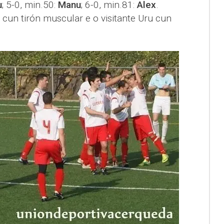
u
; 5-0, min.50:
Manu
; 6-0, min.81:
Alex
.
cun tirón muscular e o visitante Uru cun