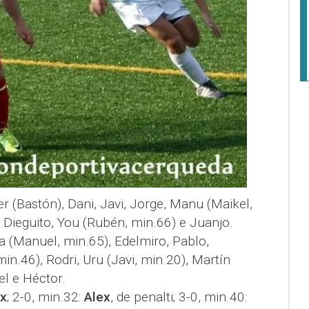
er (Bastón), Dani, Javi, Jorge, Manu (Maikel,
, Dieguito, You (Rubén, min.66) e Juanjo.
sta (Manuel, min.65), Edelmiro, Pablo,
n.46), Rodri, Uru (Javi, min.20), Martín
el e Héctor.
x
; 2-0, min.32:
Alex
, de penalti; 3-0, min.40: