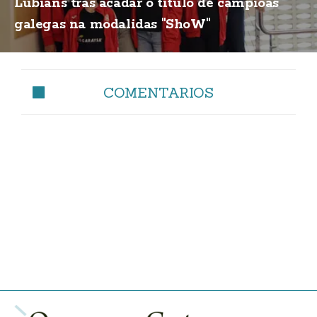
Lubiáns tras acadar o título de campioas
galegas na modalidas "ShoW"
COMENTARIOS