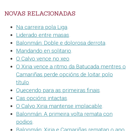
NOVAS RELACIONADAS
Na carreira pola Liga
.
Liderado entre masas
.
Balonmán: Doble e dolorosa derrota
.
Mandando en solitario
.
O Calvo vence no xeo
.
O Xiria vence a ritmo da Batucada mentres o
Camariñas perde opcións de loitar polo
título
.
Quecendo para as primeiras finais
.
Cas opcións intactas
.
O Calvo Xiria mantense implacable
.
Balonmán: A primeira volta remata con
podios
.
Balonmán: Xiria e Camariñas rematan o ano