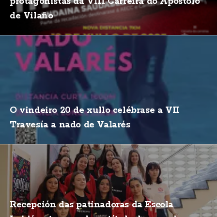
protagonistas da VIII Carreira do Apóstolo
de Vilaño
O vindeiro 20 de xullo celébrase a VII
Travesía a nado de Valarés
Recepción das patinadoras da Escola