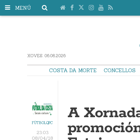
MENÚ
XOVES. 06.08.2026
COSTA DA MORTE
CONCELLOS
A Xornada
promoción 
FÚTBOLQPC
23:03
08/04/18