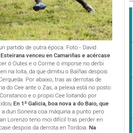
n partido de outra época. Foto - David
a Esteirana venceu en Camariñas e acércase
er ó Outes e o Corme ó imporse no derbi
n na loita, da que dimitiu o Baíñas despois
Cerqueda. Por abaixo, tras as derrotas de
ria do Cee ante o Zas, a pelexa está no posto
, Coristanco e o propio Cee loitando por
tidos¡
En 1ª Galicia, boa nova a do Baio, que
e a dun Soneira coa máquina a punto pero
an Lorenzo teno moi difícil tras perder en
case despois da derrota en Tordoia.
Na