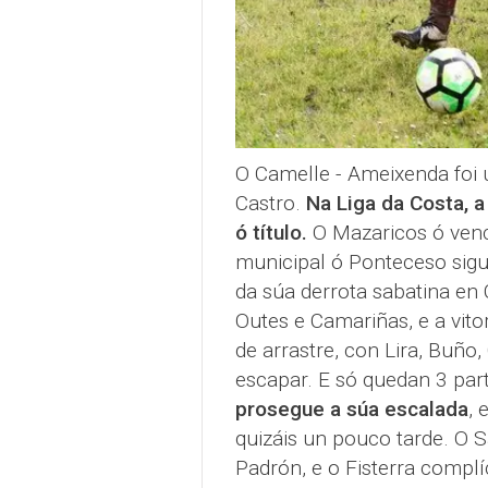
O Camelle - Ameixenda foi u
Castro.
Na Liga da Costa, 
ó título.
O Mazaricos ó venc
municipal ó Ponteceso sigue
da súa derrota sabatina en 
Outes e Camariñas, e a vito
de arrastre, con Lira, Buño
escapar. E só quedan 3 par
prosegue a súa escalada
, 
quizáis un pouco tarde. O S
Padrón, e o Fisterra complí