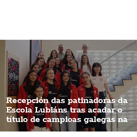
Recepción das patinadoras da
Escola Lubiáns tras acadar o
título de campioas galegas na
modalidas "ShoW"