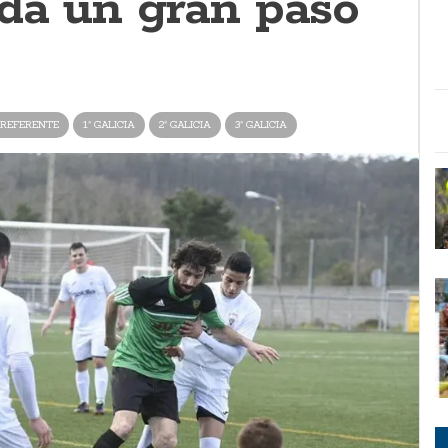
 da un gran paso
REFERENTE
1ª GALICIA
2ª GALICIA
3ª GALICIA