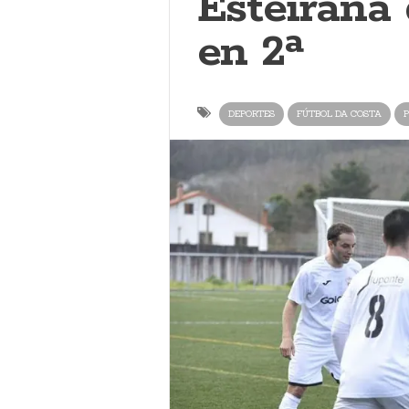
Esteirana
en 2ª
DEPORTES
FÚTBOL DA COSTA
P