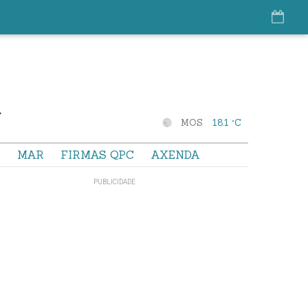
MOS
18.1 °C
S
MAR
FIRMAS QPC
AXENDA